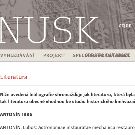
Přejít
k
hlavnímu
obsahu
CZ
DE
SPRÁVA DATABÁZE
VYHLEDÁVÁNÍ
PROJEKT
SPECIALIZOVANÁ MAPA
Literatura
Níže uvedená bibliografie shromažďuje jak literaturu, která byl
tak literaturu obecně vhodnou ke studiu historického knihvaza
ANTONÍN 1996
ANTONÍN, Luboš: Astronomiae instauratae mechanica restaur