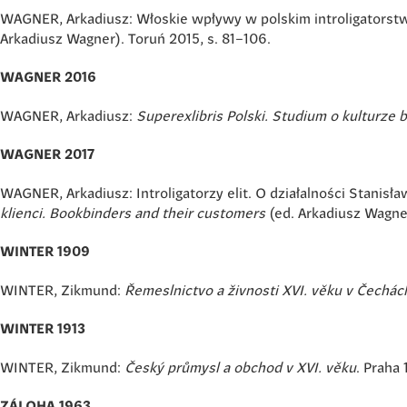
WAGNER, Arkadiusz: Włoskie wpływy w polskim introligatorstw
Arkadiusz Wagner). Toruń 2015, s. 81–106.
WAGNER 2016
WAGNER, Arkadiusz:
Superexlibris Polski. Studium o kulturze b
WAGNER 2017
WAGNER, Arkadiusz: Introligatorzy elit. O działalności Stanisła
klienci. Bookbinders and their customers
(ed. Arkadiusz Wagner
WINTER 1909
WINTER, Zikmund:
Řemeslnictvo a živnosti XVI. věku v Čechác
WINTER 1913
WINTER, Zikmund:
Český průmysl a obchod v XVI. věku
. Praha 
ZÁLOHA 1963