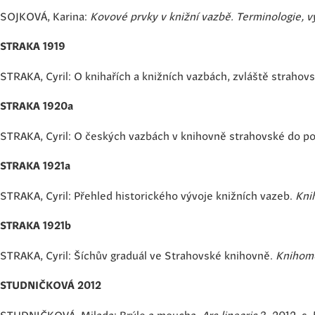
SOJKOVÁ, Karina:
Kovové prvky v knižní vazbě. Terminologie, v
STRAKA 1919
STRAKA, Cyril: O knihařích a knižních vazbách, zvláště strahov
STRAKA 1920a
STRAKA, Cyril: O českých vazbách v knihovně strahovské do poč
STRAKA 1921a
STRAKA, Cyril: Přehled historického vývoje knižních vazeb.
Kni
STRAKA 1921b
STRAKA, Cyril: Šíchův graduál ve Strahovské knihovně.
Knihom
STUDNIČKOVÁ 2012
STUDNIČKOVÁ, Milada: Brýle a moucha.
Ars linearis
3, 2012, s. 