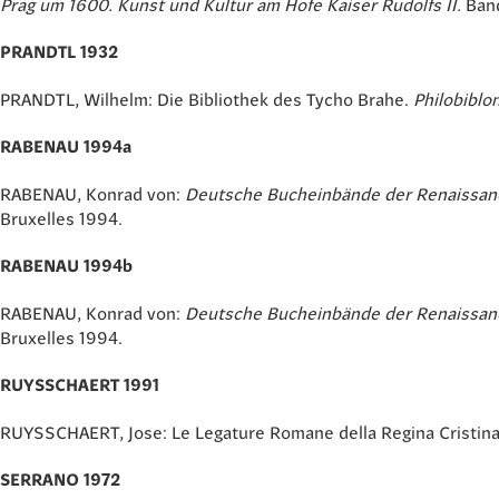
Prag um 1600. Kunst und Kultur am Hofe Kaiser Rudolfs II.
Band
PRANDTL 1932
PRANDTL, Wilhelm: Die Bibliothek des Tycho Brahe.
Philobiblo
RABENAU 1994a
RABENAU, Konrad von:
Deutsche Bucheinbände der Renaissanc
Bruxelles 1994.
RABENAU 1994b
RABENAU, Konrad von:
Deutsche Bucheinbände der Renaissanc
Bruxelles 1994.
RUYSSCHAERT 1991
RUYSSCHAERT, Jose: Le Legature Romane della Regina Cristina
SERRANO 1972