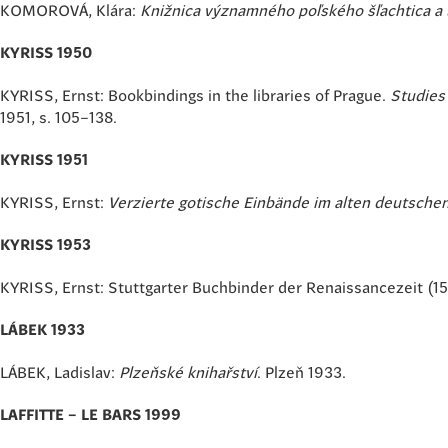
KOMOROVÁ, Klára:
Knižnica významného poľského šľachtica a bi
KYRISS 1950
KYRISS, Ernst: Bookbindings in the libraries of Prague.
Studies 
1951, s. 105–138.
KYRISS 1951
KYRISS, Ernst:
Verzierte gotische Einbände im alten deutsche
KYRISS 1953
KYRISS, Ernst: Stuttgarter Buchbinder der Renaissancezeit (
LÁBEK 1933
LÁBEK, Ladislav:
Plzeňské knihařství
. Plzeň 1933.
LAFFITTE – LE BARS 1999