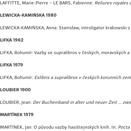
LAFFITTE, Marie-Pierre – LE BARS, Fabienne:
Reliures royales 
LEWICKA-KAMIŃSKA 1980
LEWICKA-KAMIŃSKA, Anna: Stanisław, introligator krakowski z 
LIFKA 1962
LIFKA, Bohumír: Vazby se supralibros v českých, moravských 
LIFKA 1979
LIFKA, Bohumír:
Exlibris a supralibros v českých korunních ze
LOUBIER 1900
LOUBIER, Jean:
Der Bucheinband in alter und neuer Zeit ... zw
MARTÍNEK 1979
MARTÍNEK, Jan: O původu vazby hasištejnských knih
.
In:
Pocta 