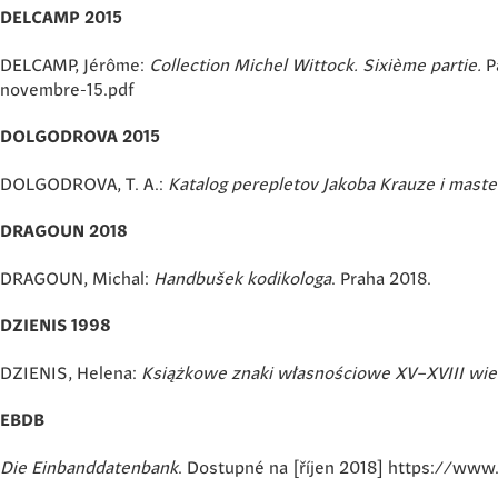
DELCAMP 2015
DELCAMP, Jérôme:
Collection Michel Wittock. Sixième partie.
P
novembre-15.pdf
DOLGODROVA 2015
DOLGODROVA, T. A.:
Katalog perepletov Jakoba Krauze i maste
DRAGOUN 2018
DRAGOUN, Michal:
Handbušek kodikologa
. Praha 2018.
DZIENIS 1998
DZIENIS, Helena:
Książkowe znaki własnościowe XV–XVIII wiek
EBDB
Die Einbanddatenbank
. Dostupné na [říjen 2018] https://www