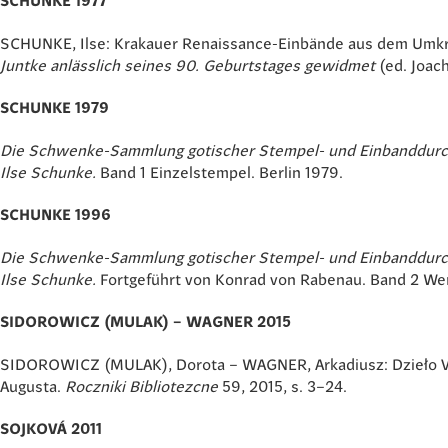
SCHUNKE 1977
SCHUNKE, Ilse: Krakauer Renaissance-Einbände aus dem Umkr
Juntke anlässlich seines 90. Geburtstages gewidmet
(ed. Joach
SCHUNKE 1979
Die Schwenke-Sammlung gotischer Stempel- und Einbanddurch
Ilse Schunke.
Band 1 Einzelstempel. Berlin 1979.
SCHUNKE 1996
Die Schwenke-Sammlung gotischer Stempel- und Einbanddurch
Ilse Schunke.
Fortgeführt von Konrad von Rabenau. Band 2 Wer
SIDOROWICZ (MULAK) – WAGNER 2015
SIDOROWICZ (MULAK), Dorota – WAGNER, Arkadiusz: Dzieło Ve
Augusta.
Roczniki Bibliotezcne
59, 2015, s. 3–24.
SOJKOVÁ 2011