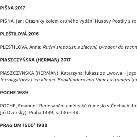
PIŠNA 2017
PIŠNA, Jan: Otazníky kolem druhého vydání Husovy Postily z r
PLEŠTILOVÁ 2016
PLEŠTILOVÁ, Anna:
Ruční slepotisk a zlacení. Uvedení do techn
PłASZCZYŃSKA (HERMAN) 2017
PłASZCZYŃSKA (HERMAN), Katarzyna: łukasz ze Lwowa – jego zw
Introligatorzy i ich klienci. Bookbinders and their customers
(e
POCHE 1989
POCHE, Emanuel: Renesanční umělecké řemeslo v Čechách. In
Jiří Dvorský). Praha 1989, s. 136–149.
PRAG UM 1600‘ 1988