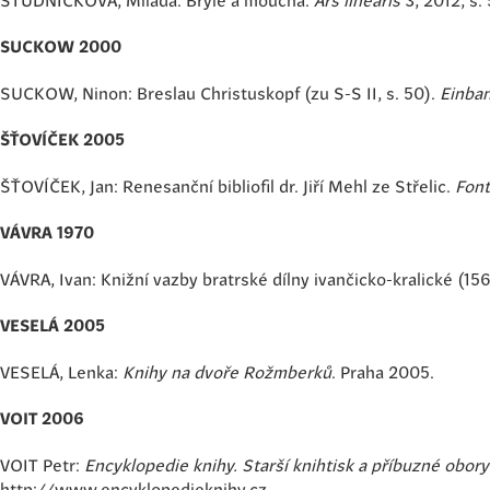
SUCKOW 2000
SUCKOW, Ninon: Breslau Christuskopf (zu S-S II, s. 50).
Einba
ŠŤOVÍČEK 2005
ŠŤOVÍČEK, Jan: Renesanční bibliofil dr. Jiří Mehl ze Střelic.
Font
VÁVRA 1970
VÁVRA, Ivan: Knižní vazby bratrské dílny ivančicko-kralické (1
VESELÁ 2005
VESELÁ, Lenka:
Knihy na dvoře Rožmberků
. Praha 2005.
VOIT 2006
VOIT Petr:
Encyklopedie knihy. Starší knihtisk a příbuzné obory
http://www.encyklopedieknihy.cz