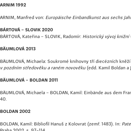
ARNIM 1992
ARNIM, Manfred von:
Europäische Einbandkunst aus sechs Jahr
BÁRTOVÁ
–
SLOVIK 2020
BÁRTOVÁ, Kateřina – SLOVIK, Radomír:
Historický vývoj knižní
BÄUMLOVÁ 2013
BÄUMLOVÁ, Michaela: Soukromé knihovny tří diecézních kněží 
v pozdním středověku a raném novověku
(edd. Kamil Boldan a 
BÄUMLOVÁ – BOLDAN 2011
BÄUMLOVÁ, Michaela – BOLDAN, Kamil: Einbände aus dem Franzi
40.
BOLDAN 2002
BOLDAN, Kamil: Bibliofil Hanuš z Kolovrat (zemř. 1483). In:
Pate
Praha 2002, s. 97–114.