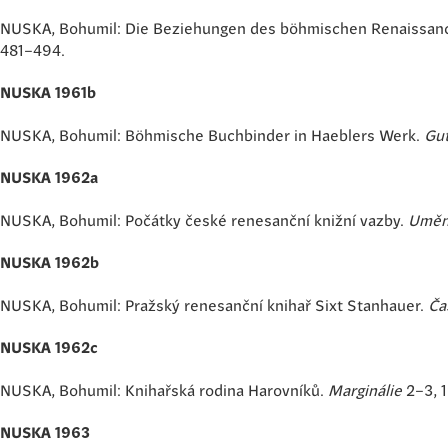
NUSKA, Bohumil: Die Beziehungen des böhmischen Renaissan
481–494.
NUSKA 1961b
NUSKA, Bohumil: Böhmische Buchbinder in Haeblers Werk.
Gu
NUSKA 1962a
NUSKA, Bohumil: Počátky české renesanční knižní vazby.
Uměn
NUSKA 1962b
NUSKA, Bohumil: Pražský renesanční knihař Sixt Stanhauer.
Ča
NUSKA 1962c
NUSKA, Bohumil: Knihařská rodina Harovníků.
Marginálie
2–3, 1
NUSKA 1963