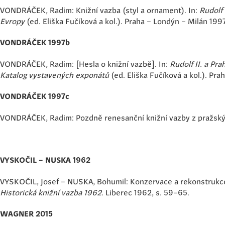
VONDRÁČEK, Radim: Knižní vazba (styl a ornament). In:
Rudolf 
Evropy
(ed. Eliška Fučíková a kol.). Praha – Londýn – Milán 199
VONDRÁČEK 1997b
VONDRÁČEK, Radim: [Hesla o knižní vazbě]. In:
Rudolf II. a Pr
Katalog vystavených exponátů
(ed. Eliška Fučíková a kol.). Pr
VONDRÁČEK 1997c
VONDRÁČEK, Radim: Pozdně renesanční knižní vazby z pražský
VYSKOČIL – NUSKA 1962
VYSKOČIL, Josef – NUSKA, Bohumil: Konzervace a rekonstrukce 
Historická knižní vazba
1962
. Liberec 1962, s. 59–65.
WAGNER 2015